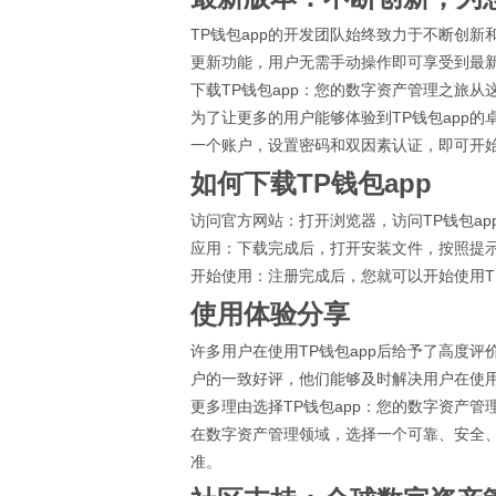
TP钱包app的开发团队始终致力于不断创
更新功能，用户无需手动操作即可享受到最
下载TP钱包app：您的数字资产管理之旅从
为了让更多的用户能够体验到TP钱包app
一个账户，设置密码和双因素认证，即可开始
如何下载TP钱包app
访问官方网站：打开浏览器，访问TP钱包a
应用：下载完成后，打开安装文件，按照提
开始使用：注册完成后，您就可以开始使用T
使用体验分享
许多用户在使用TP钱包app后给予了高度评
户的一致好评，他们能够及时解决用户在使
更多理由选择TP钱包app：您的数字资产管
在数字资产管理领域，选择一个可靠、安全、
准。