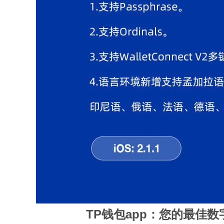
TP钱包app：您的最佳