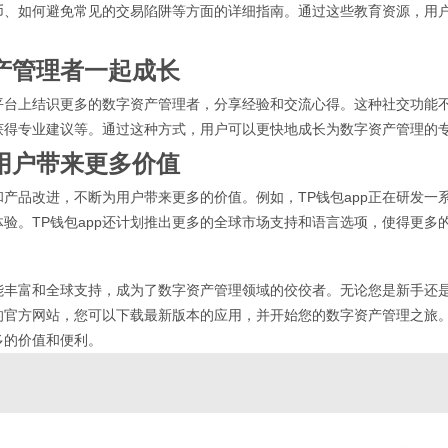
货币、如何避免常见的交易陷阱等方面的详细指南。通过这些教育资源，用
产管理者一起成长
在平台上结识更多的数字资产管理者，分享经验和交流心得。这种社交功能
获得专业建议等。通过这种方式，用户可以更快地成长为数字资产管理的
用户带来更多价值
和产品改进，不断为用户带来更多的价值。例如，TP钱包app正在研发一系
验。TP钱包app还计划推出更多的全球市场支持和语言选项，使得更多
功能丰富和全球支持，成为了数字资产管理领域的佼佼者。无论您是新手还是
p的官方网站，您可以下载最新版本的应用，并开始您的数字资产管理之旅
多的价值和便利。