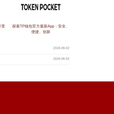
享受
探索TP钱包官方最新App：安全、
便捷、创新
2026-06-02
2026-06-02