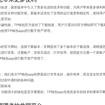
新和改进，最新版本中引入了更多先进的技术和功能，为用户带来更多便利
新的安全和功能升级。新版本还优化了应用的运行速度和稳定性，使得用
这里开始
的卓越性能，TP钱包官方提供了下载链接，用户只需访问官方网站即可下
使用TP钱包app进行数字资产管理。
pp的官方网站。选择下载版本：官网提供了多个版本的下载选项，请根据
示进行安装。注册账户：安装完成后，打开应用，按照提示注册一个新账
P钱包app进行数字资产管理了。
价，他们表示TP钱包app的界面设计非常友好，操作简单，而且安全性非常
用过程中遇到的各种问题。
理新标准
功能强大的钱包是至关重要的。TP钱包app凭借其多年的技术积累和不