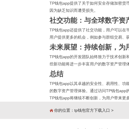
TP钱包app提供了关于如何安全存储加密
因为缺乏知识而遭受损失。
社交功能：与全球数字资
TP钱包app还提供了社交功能，用户可以
用户提供更多的机会，例如参与群组交易、
未来展望：持续创新，为
TP钱包app的开发团队始终致力于技术创新
些新功能将进一步丰富用户的数字资产管理体
总结
TP钱包app以其卓越的安全性、易用性、
的数字资产管理体验。通过访问TP钱包ap
TP钱包app将继续不断创新，为用户带来更
你的位置：
tp钱包官方下载入口
>