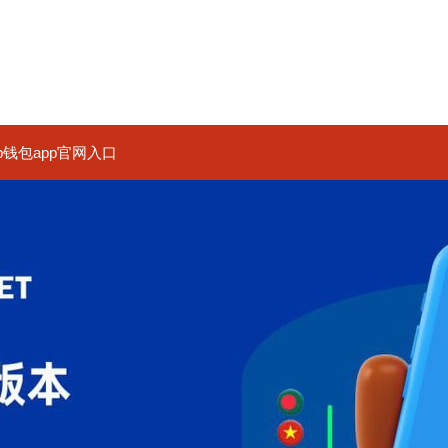
tp钱包app官网入口