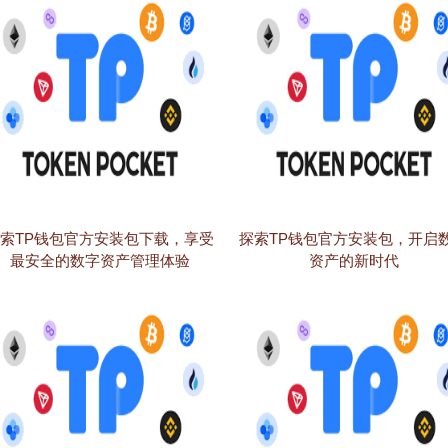
索TP钱包官方安装包下载，享受
探索TP钱包官方安装包，开启
最安全的数字资产管理体验
资产的新时代